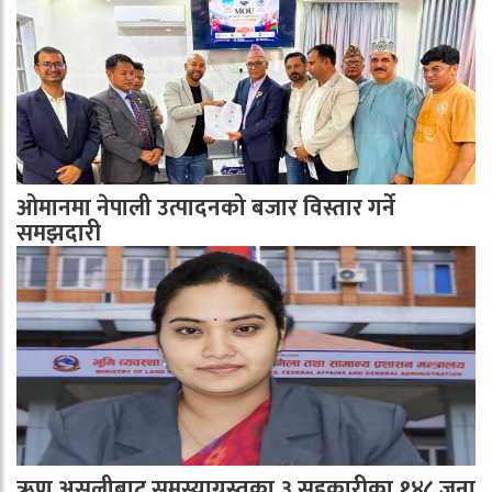
ओमानमा नेपाली उत्पादनको बजार विस्तार गर्ने
समझदारी
ऋण असुलीबाट समस्याग्रस्तका ३ सहकारीका १४८ जना