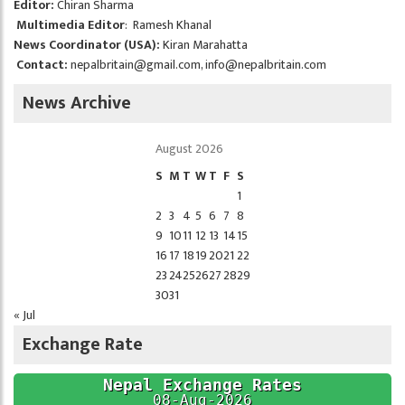
Editor:
Chiran Sharma
Multimedia Editor
: Ramesh Khanal
News Coordinator (USA):
Kiran Marahatta
Contact:
nepalbritain@gmail.com
,
info@nepalbritain.com
News Archive
August 2026
S
M
T
W
T
F
S
1
2
3
4
5
6
7
8
9
10
11
12
13
14
15
16
17
18
19
20
21
22
23
24
25
26
27
28
29
30
31
« Jul
Exchange Rate