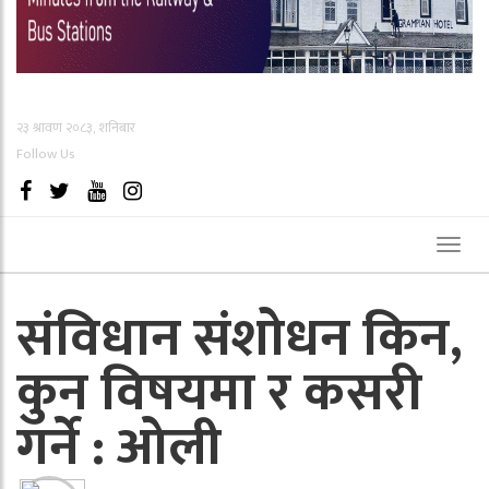
२३ श्रावण २०८३, शनिबार
Follow Us
Toggl
naviga
संविधान संशोधन किन,
कुन विषयमा र कसरी
गर्ने : ओली