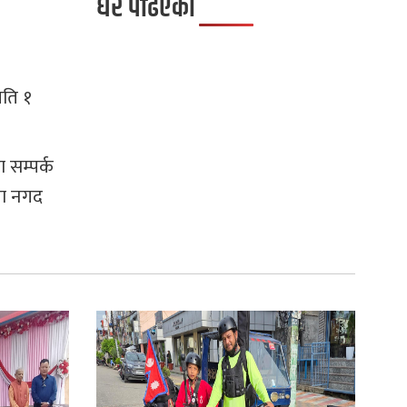
धेरै पढिएको
िति १
 सम्पर्क
मा नगद