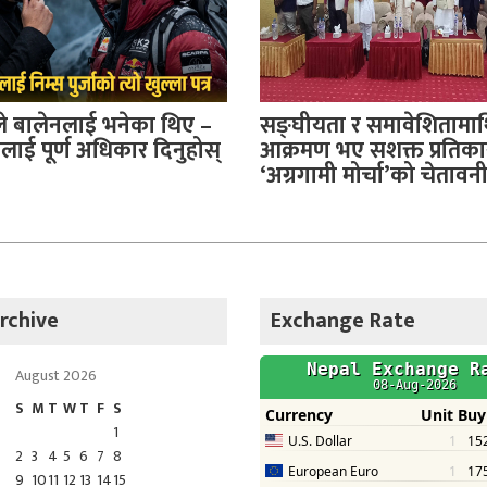
ले बालेनलाई भनेका थिए –
सङ्घीयता र समावेशितामा
ई पूर्ण अधिकार दिनुहोस्
आक्रमण भए सशक्त प्रतिकार 
‘अग्रगामी मोर्चा’को चेतावन
rchive
Exchange Rate
August 2026
S
M
T
W
T
F
S
1
2
3
4
5
6
7
8
9
10
11
12
13
14
15