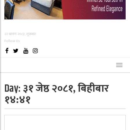
२२ श्रावण २०८३, शुक्रबार
Follow Us
Toggl
naviga
३१ जेष्ठ २०८१, बिहीबार
Day:
१४:४१