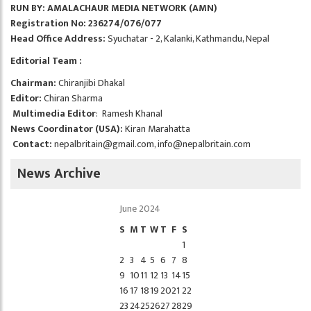
RUN BY: AMALACHAUR MEDIA NETWORK (AMN)
Registration No: 236274/076/077
Head Office Address:
Syuchatar - 2, Kalanki, Kathmandu, Nepal
Editorial Team :
Chairman:
Chiranjibi Dhakal
Editor:
Chiran Sharma
Multimedia Editor
: Ramesh Khanal
News Coordinator (USA):
Kiran Marahatta
Contact:
nepalbritain@gmail.com
,
info@nepalbritain.com
News Archive
June 2024
S
M
T
W
T
F
S
1
2
3
4
5
6
7
8
9
10
11
12
13
14
15
16
17
18
19
20
21
22
23
24
25
26
27
28
29