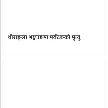
थोराङ्ला भञ्ज्याङमा पर्यटकको मृत्यु