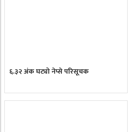
६.३२ अंक घट्यो नेप्से परिसूचक