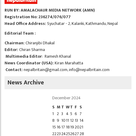
RUN BY: AMALACHAUR MEDIA NETWORK (AMN)
Registration No: 236274/076/077
Head Office Address:
Syuchatar - 2, Kalanki, Kathmandu, Nepal
Editorial Team :
Chairman:
Chiranjibi Dhakal
Editor:
Chiran Sharma
Multimedia Editor
: Ramesh Khanal
News Coordinator (USA):
Kiran Marahatta
Contact:
nepalbritain@gmail.com
,
info@nepalbritain.com
News Archive
December 2024
S
M
T
W
T
F
S
1
2
3
4
5
6
7
8
9
10
11
12
13
14
15
16
17
18
19
20
21
22
23
24
25
26
27
28