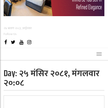
२४ श्रावण २०८३, आईतवार
Follow Us
Toggl
naviga
२५ मंसिर २०८१, मंगलवार
Day:
२०:०८