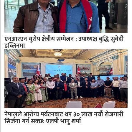
एनआरएन युरोप क्षेत्रीय सम्मेलन : उपाध्यक्ष बुद्धि सुवेदी
डब्लिनमा
नेपालले आरोग्य पर्यटनबाट थप ३० लाख नयाँ रोजगारी
सिर्जना गर्न सक्छ: एलपी भानु शर्मा