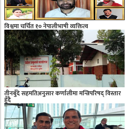
विश्वमा चर्चित १० नेपालीभाषी व्यक्तित्व
तीनबुँदे सहमतिअनुसार कर्णालीमा मन्त्रिपरिषद् विस्तार
हुँदै