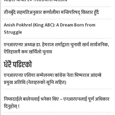
विश्वमा चर्चित १० नेपालीभाषी व्यक्तित्व
तीनबुँदे सहमतिअनुसार कर्णालीमा मन्त्रिपरिषद् विस्तार हुँदै
Anish Pokhrel (King ABC): A Dream Born from
Struggle
एनआरएनए अध्यक्ष डा. हेमराज शर्माद्वारा चुनावी खर्च सार्वजनिक,
ऐतिहासमै कम खर्चिलो चुनाव
धेरै पढिएको
एनआरएनए एशिया सम्मेलनमा कांग्रेस नेता भिष्मराज आंदम्बे
प्रमुख अतिथि (नेताहरुको सूचि सहित)
निम्सदाईले बालेनलाई भनेका थिए – एनआरएनलाई पूर्ण अधिकार
दिनुहोस् !