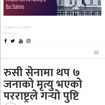
२४ श्रावण २०८३, आईतवार
Follow Us
Toggl
naviga
रुसी सेनामा थप ७
जनाको मृत्यु भएको
परराष्ट्रले गर्‍यो पुष्टि