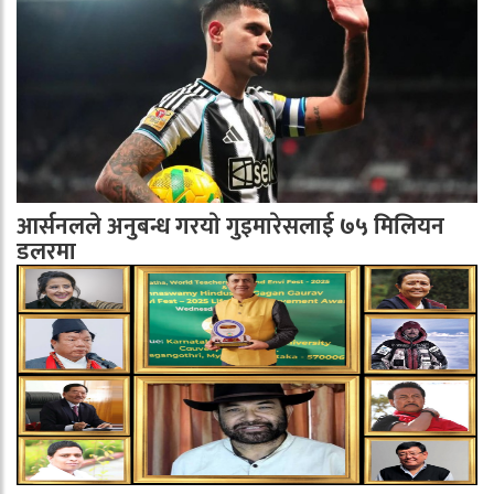
आर्सनलले अनुबन्ध गरयाे गुइमारेसलाई ७५ मिलियन
डलरमा