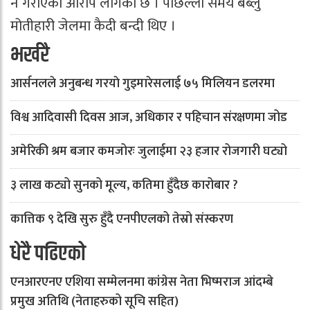
नै गराएको आरोप लागेको छ । पछिल्लो समय बब्लु
मोतीहारी जेलमा कैदी बन्दी थिए ।
भर्खरै
आर्सनलले अनुबन्ध गरयाे गुइमारेसलाई ७५ मिलियन डलरमा
विश्व आदिवासी दिवस आज, अधिकार र पहिचान संरक्षणमा जोड
अमेरिकी श्रम बजार कमजोरः जुलाईमा २३ हजार रोजगारी घट्यो
३ लाख कट्यो सुनको मूल्य, कतिमा हुँदैछ कारोबार ?
कात्तिक ९ देखि सुरु हुँदै एनपीएलको तेस्रो संस्करण
धेरै पढिएको
एनआरएनए एशिया सम्मेलनमा कांग्रेस नेता भिष्मराज आंदम्बे
प्रमुख अतिथि (नेताहरुको सूचि सहित)