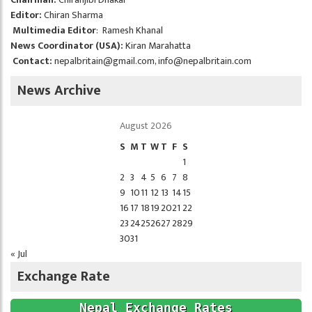
Editor:
Chiran Sharma
Multimedia Editor
: Ramesh Khanal
News Coordinator (USA):
Kiran Marahatta
Contact:
nepalbritain@gmail.com
,
info@nepalbritain.com
News Archive
August 2026
S
M
T
W
T
F
S
1
2
3
4
5
6
7
8
9
10
11
12
13
14
15
16
17
18
19
20
21
22
23
24
25
26
27
28
29
30
31
« Jul
Exchange Rate