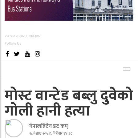
२४ श्रावण २०८३, आईतवार
Follow Us
Toggl
naviga
मोस्ट वान्टेड बब्लु दुवेको
गोली हानी हत्या
नेपालब्रिटेन डट कम्
२८ बैशाख २०७४, बिहीबार १४:३८