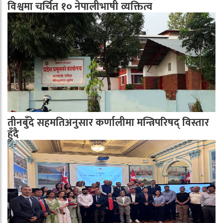
विश्वमा चर्चित १० नेपालीभाषी व्यक्तित्व
तीनबुँदे सहमतिअनुसार कर्णालीमा मन्त्रिपरिषद् विस्तार
हुँदै