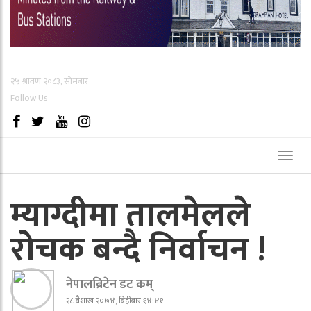
२५ श्रावण २०८३, सोमबार
Follow Us
Toggl
naviga
म्याग्दीमा तालमेलले
रोचक बन्दै निर्वाचन !
नेपालब्रिटेन डट कम्
२८ बैशाख २०७४, बिहीबार १४:४१