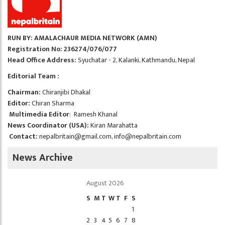
RUN BY: AMALACHAUR MEDIA NETWORK (AMN)
Registration No: 236274/076/077
Head Office Address:
Syuchatar - 2, Kalanki, Kathmandu, Nepal
Editorial Team :
Chairman:
Chiranjibi Dhakal
Editor:
Chiran Sharma
Multimedia Editor
: Ramesh Khanal
News Coordinator (USA):
Kiran Marahatta
Contact:
nepalbritain@gmail.com
,
info@nepalbritain.com
News Archive
August 2026
S
M
T
W
T
F
S
1
2
3
4
5
6
7
8