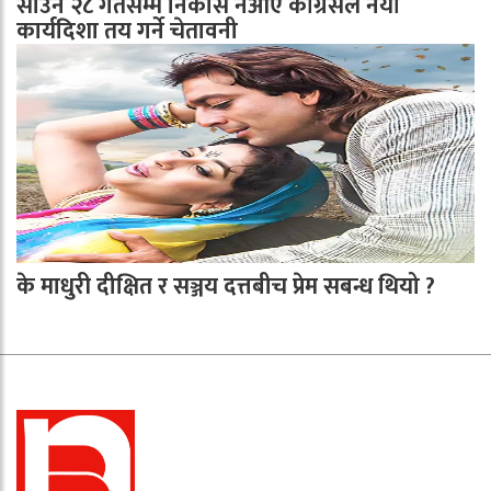
साउन २८ गतेसम्म निकास नआए काँग्रेसले नयाँ
कार्यदिशा तय गर्ने चेतावनी
के माधुरी दीक्षित र सञ्जय दत्तबीच प्रेम सबन्ध थियो ?