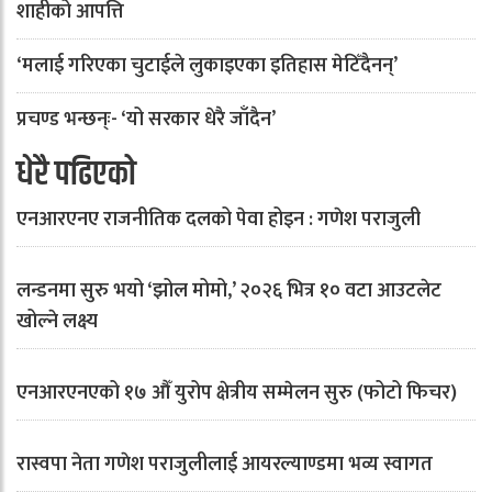
शाहीको आपत्ति
‘मलाई गरिएका चुटाईले लुकाइएका इतिहास मेटिँदैनन्’
प्रचण्ड भन्छन्ः- ‘यो सरकार धेरै जाँदैन’
धेरै पढिएको
एनआरएनए राजनीतिक दलको पेवा होइन : गणेश पराजुली
लन्डनमा सुरु भयो ‘झोल मोमो,’ २०२६ भित्र १० वटा आउटलेट
खोल्ने लक्ष्य
एनआरएनएको १७ औँ युरोप क्षेत्रीय सम्मेलन सुरु (फोटो फिचर)
रास्वपा नेता गणेश पराजुलीलाई आयरल्याण्डमा भव्य स्वागत