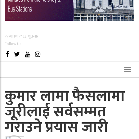
२२ श्रावण २०८३, शुक्रबार
Follow Us
Toggl
naviga
कुमार लामा फैसलामा
जूरीलाई सर्वसम्मत
गराउने प्रयास जारी