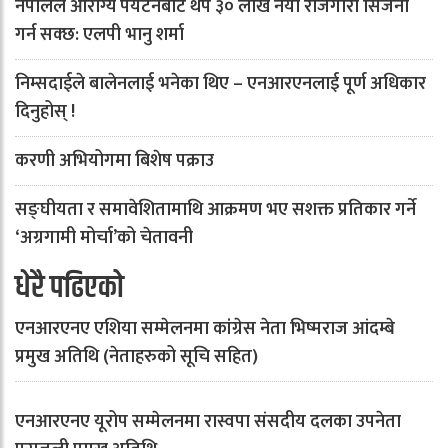
नेपालले आरोग्य पर्यटनबाट थप ३० लाख नयाँ रोजगारी सिर्जना
गर्न सक्छ: एलपी भानु शर्मा
निम्सदाईले बालेनलाई भनेका थिए – एनआरएनलाई पूर्ण अधिकार
दिनुहोस् !
करणी अभियोगमा बिशेष पक्राउ
सङ्घीयता र समावेशितामाथि आक्रमण भए सशक्त प्रतिकार गर्ने
‘अग्रगामी मोर्चा’को चेतावनी
धेरै पढिएको
एनआरएनए एशिया सम्मेलनमा कांग्रेस नेता भिष्मराज आंदम्बे
प्रमुख अतिथि (नेताहरुको सूचि सहित)
एनआरएनए यूरोप सम्मेलनमा रास्वपा संसदीय दलका उपनेता