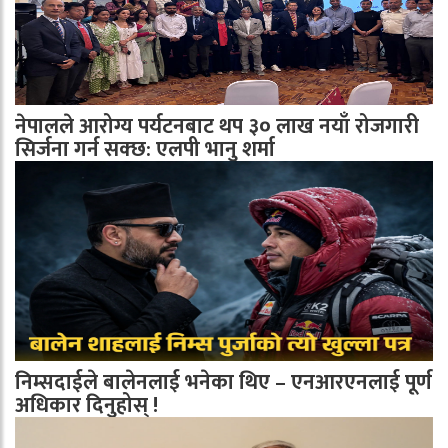
नेपालले आरोग्य पर्यटनबाट थप ३० लाख नयाँ रोजगारी
सिर्जना गर्न सक्छ: एलपी भानु शर्मा
निम्सदाईले बालेनलाई भनेका थिए – एनआरएनलाई पूर्ण
अधिकार दिनुहोस् !