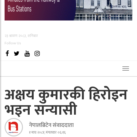
२३ श्रावण २०८३, शनिबार
Follow Us
Toggl
naviga
अक्षय कुमारकी हिरोइन
भइन सन्यासी
नेपालब्रिटेन संवाददाता
१ माघ २०८१, मंगलवार ०६:१६