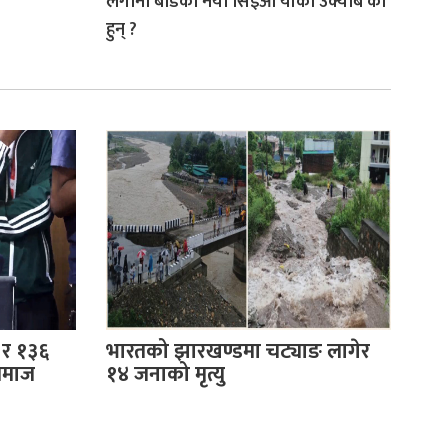
लगानी बोर्डको नयाँ सिइओ यांकी उक्याब को
हुन् ?
 र १३६
भारतको झारखण्डमा चट्याङ लागेर
समाज
१४ जनाको मृत्यु