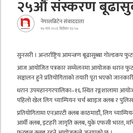
२५औँ संस्करण बूढासुब
नेपालब्रिटेन संवाददाता
१७ माघ २०८१, बिहीबार १३:५७
सुनसरी । अन्तर्राष्ट्रिय आमन्त्रण बूढासुब्बा गोल्डक
आज आयोजित पत्रकार सम्मेलनमा आयोजक धरान फुटबल 
सञ्चालन हुने प्रतियोगिताको तयारी पूरा भएको जानकारी
धरान उपमहानगरपालिका–१६ स्थित रङ्गशालामा आयोजना 
पहिलो खेल लिग च्याम्पियन चर्च ब्वाइज क्लब र पुलिस
प्रतियोगितामा एनआरटी क्लब काठमाडौं, लिग च्याम्पियन
आर्मी क्लब, इटहरी जागृति क्लब, युके एफसी भारत, मच्छि
फुटबल क्लब रहने आयोजकले जनाएको छ ।