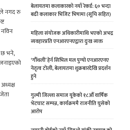
बेलायतमा कलाकारको नयाँ रेकर्ड: ६० भन्दा
ीले नगद रु
बढी कलाकार भिजिट भिषामा (सूचि सहित)
ष्ट
व नविन
महिला संयोजक अधिकारीमाथि भएको अभद्र
व्यवहारप्रति एनआरएनएद्वारा दुःख व्यक्त
 छ भने,
‘गौँथली’ हेर्न सिभिल मल पुग्यो एनआरएनए
े जनाइएको
नेतृत्व टोली, बेलायतमा शुक्रबारदेखि प्रदर्शन
हुने
अध्यक्ष
जेता
गुल्मी जिल्ला समाज यूकेको १८औँ वार्षिक
भेटघाट सम्पन्न, कार्यक्रममै राजनीति घुसेको
आरोप