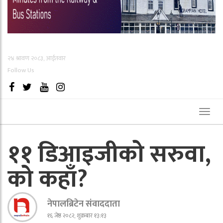
२४ श्रावण २०८३, आईतवार
Follow Us
Toggl
naviga
११ डिआइजीको सरुवा,
को कहाँ?
नेपालब्रिटेन संवाददाता
१६ जेष्ठ २०८२, शुक्रबार १३:१३