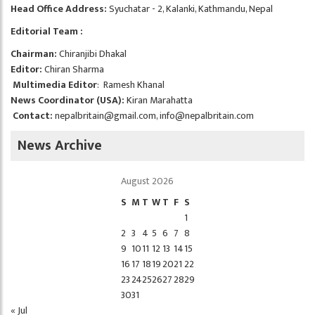
Head Office Address:
Syuchatar - 2, Kalanki, Kathmandu, Nepal
Editorial Team :
Chairman:
Chiranjibi Dhakal
Editor:
Chiran Sharma
Multimedia Editor
: Ramesh Khanal
News Coordinator (USA):
Kiran Marahatta
Contact:
nepalbritain@gmail.com
,
info@nepalbritain.com
News Archive
August 2026
S
M
T
W
T
F
S
1
2
3
4
5
6
7
8
9
10
11
12
13
14
15
16
17
18
19
20
21
22
23
24
25
26
27
28
29
30
31
« Jul