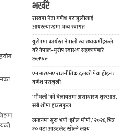
भर्खरै
रास्वपा नेता गणेश पराजुलीलाई
आयरल्याण्डमा भव्य स्वागत
युरोपमा कार्यरत नेपाली स्वास्थ्यकर्मीहरुले
गरे नेपाल–युरोप स्वास्थ्य सहकार्यबारे
सहयोग
छलफल
एनआरएनए राजनीतिक दलको पेवा होइन :
चीनका
गणेश पराजुली
‘गौथली’ को बेलायतमा असाधारण शुरुआत,
सबै शोमा हाउसफुल
इजिङमा
लन्डनमा सुरु भयो ‘झोल मोमो,’ २०२६ भित्र
िजयको
१० वटा आउटलेट खोल्ने लक्ष्य