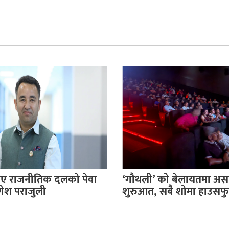
 राजनीतिक दलको पेवा
‘गौथली’ को बेलायतमा अ
णेश पराजुली
शुरुआत, सबै शोमा हाउसफ