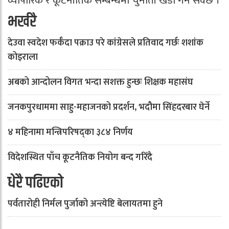
व्यापारिक र कूटनीतिक सम्बन्धमा चुनौती खडा गर्न सक्छ ।
भर्खरै
देउवा स्वदेश फर्कँदा पक्राउ परे कांग्रेसले प्रतिवाद गर्छः शशांक
कोइराला
अबको आन्दोलन विगत भन्दा सशक्त हुन्छः शिक्षक महासंघ
जनकपुरधाममा साहु-महाजनको प्रदर्शन, भदौमा सिंहदरबार घेर्ने
४ महिनामा मन्त्रिपरिषद्का ३८४ निर्णय
विदेशस्थित पाँच कूटनैतिक नियोग बन्द गरिँदै
धेरै पढिएको
पर्वतारोही निर्मल पुर्जाको अन्त्येष्टि बेलायतमा हुने