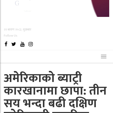
२२ श्रावण २०८३, शुक्रबार
Follow Us
Toggl
naviga
अमेरिकाको ब्याट्री
कारखानामा छापा: तीन
सय भन्दा बढी दक्षिण