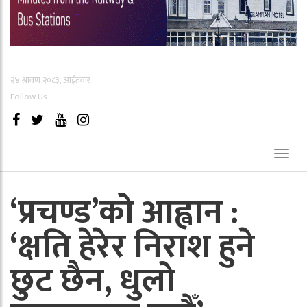
२४ श्रावण २०८३, आईतवार
Follow Us
Toggl
naviga
‘प्रचण्ड’को आह्वान :
‘क्षति हेरेर निराश हुने
छुट छैन, धुलो