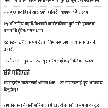
‘कलाकारितामा हास्य विधा सबैभन्दा चुनौतीपूर्ण’ : राजेश हमाल
संसद् छाडेर हिँड्ने सांसदको हाजिरी विश्लेषण गर्दै रास्वपा
१५ औँ राष्ट्रिय महाधिवेशनको कार्यतालिका कुनै पनि हालतमा
तलमाथि हुँदैन: गगन थापा
हङकङबाट बैंकक पुगे देउवा, विमानस्थलमा भव्य स्वागत गर्ने
तयारी
आर्सनलले अनुबन्ध गरयाे गुइमारेसलाई ७५ मिलियन डलरमा
धेरै पढिएको
निम्सदाईले बालेनलाई भनेका थिए – एनआरएनलाई पूर्ण अधिकार
दिनुहोस् !
रोमानियामा नेपाली श्रमिकको पीडा : रोजगारीको सपना र बढ्दो