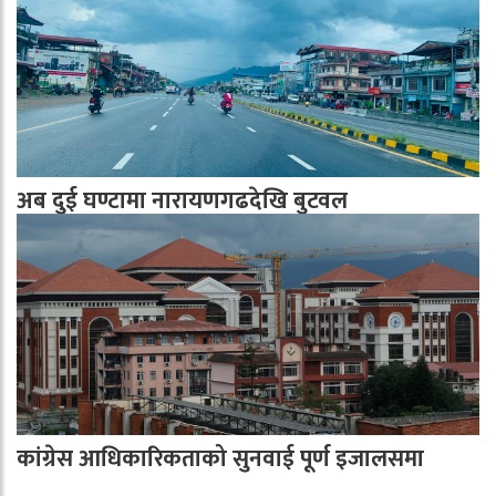
अब दुई घण्टामा नारायणगढदेखि बुटवल
कांग्रेस आधिकारिकताको सुनवाई पूर्ण इजालसमा