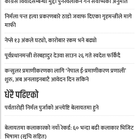
कांग्रेस विवादसम्बन्धी मुद्दा पुनरवलोकन गर्न सर्वोच्चको अनुमति
निर्मला पन्त हत्या प्रकरणबारे ठाडो जवाफ दिएका गृहमन्त्रीले मागे
माफी
नेप्से १३ अंकले घट्यो, कारोबार रकम भने बढ्यो
पूर्वप्रधानमन्त्री शेरबहादुर देउवा साउन २६ गते स्वदेश फर्किँदै
कन्सुलर प्रमाणीकरणका लागि ‘नेपाल ई-प्रमाणीकरण प्रणाली’
शुरु, अब अनलाइनबाटै आवेदन दिन सकिने
धेरै पढिएको
पर्वतारोही निर्मल पुर्जाको अन्त्येष्टि बेलायतमा हुने
बेलायतमा कलाकारको नयाँ रेकर्ड: ६० भन्दा बढी कलाकार भिजिट
भिषामा (सूचि सहित)