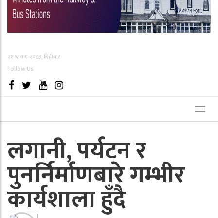
२१ श्रावण २०८३, बिहीबार
Follow Us
Toggl
naviga
लगानी, पर्यटन र
पुनर्निर्माणबारे गम्भीर
कार्यशाला हुँदै