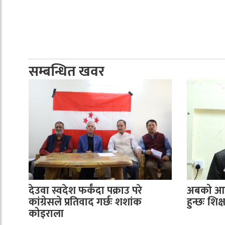
सम्बन्धित खवर
देउवा स्वदेश फर्कँदा पक्राउ परे
अबको आन्
कांग्रेसले प्रतिवाद गर्छः शशांक
हुन्छः शि
कोइराला