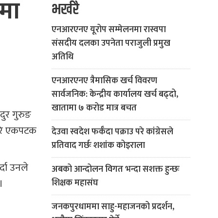
मा
भर्खरै
एनआरएनए यूरोप सम्मेलनमा रास्वपा
संसदीय दलका उपनेता पराजुली प्रमुख
अतिथि
एनआरएनए त्रैमासिक खर्च विवरण
सार्वजनिक: केन्द्रीय कार्यालय खर्च बढ्दो,
खातामा ७ करोड मात्र बचत
दुर गुरुङ
फेरि एकपटक
देउवा स्वदेश फर्कँदा पक्राउ परे कांग्रेसले
प्रतिवाद गर्छः शशांक कोइराला
्दा उनले
अबको आन्दोलन विगत भन्दा सशक्त हुन्छः
।
शिक्षक महासंघ
जनकपुरधाममा साहु-महाजनको प्रदर्शन,