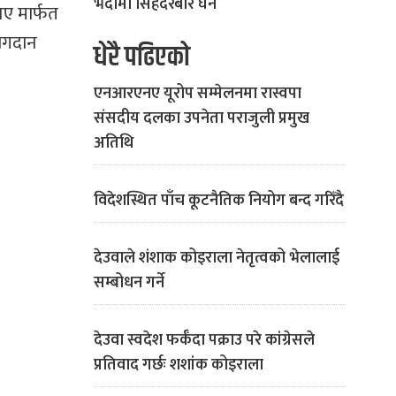
भदौमा सिंहदरबार घेर्ने
ए मार्फत
योगदान
धेरै पढिएको
एनआरएनए यूरोप सम्मेलनमा रास्वपा
संसदीय दलका उपनेता पराजुली प्रमुख
अतिथि
विदेशस्थित पाँच कूटनैतिक नियोग बन्द गरिँदै
देउवाले शंशाक कोइराला नेतृत्वको भेलालाई
सम्बोधन गर्ने
देउवा स्वदेश फर्कँदा पक्राउ परे कांग्रेसले
प्रतिवाद गर्छः शशांक कोइराला