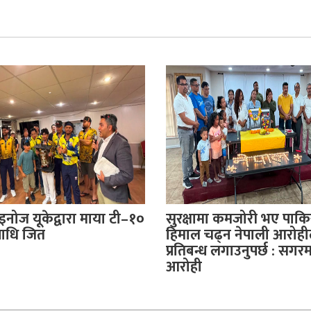
ाइनोज यूकेद्वारा माया टी–१०
सुरक्षामा कमजोरी भए पाकि
पाधि जित
हिमाल चढ्न नेपाली आरोह
प्रतिबन्ध लगाउनुपर्छ : सगर
आरोही