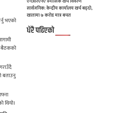
एनआरएनए त्रैमासिक खर्च विवरण
सार्वजनिक: केन्द्रीय कार्यालय खर्च बढ्दो,
खातामा ७ करोड मात्र बचत
र्नु भएको
धेरै पढिएको
य आगामी
त बैठकको
राउँदै
ो बताउनु
आफ्ना
को थियो।