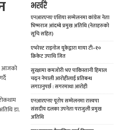
हन
भर्खरै
एनआरएनए एशिया सम्मेलनमा कांग्रेस नेता
भिष्मराज आंदम्बे प्रमुख अतिथि (नेताहरुको
सूचि सहित)
एभरेस्ट राइनोज यूकेद्वारा माया टी–१०
क्रिकेट उपाधि जित
्धि आजको
सुरक्षामा कमजोरी भए पाकिस्तानी हिमाल
्दै
चढ्न नेपाली आरोहीलाई प्रतिबन्ध
लगाउनुपर्छ : सगरमाथा आरोही
 रोकथाम
एनआरएनए यूरोप सम्मेलनमा रास्वपा
अतिथि डा.
संसदीय दलका उपनेता पराजुली प्रमुख
अतिथि