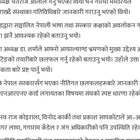
क्ष चेतराज ओलीले गर्नु भएको थियो भने गरिमा मेमोरियल
 राख्दै संस्थाका गतिविधिबारे जानकारी गराउनु भएको थियो।
द्वारा सञ्चालित नेपाली भाषा तथा संस्कार कक्षाको अवलोकन ग
वासमा झनै आवश्यक रहेको बताउनु भयो।
मा अध्यक्ष डा. शर्माले आफ्नो आयरल्याण्ड भ्रमणको मुख्य उद्देश्
िङको तयारीबारे छलफल गर्नु रहेको बताउनु भयो। उहाँले उक्
बारे प्रष्ट पार्नु भयो।
 भएपछि नेपाल सरकारसँग भएका नीतिगत छलफलहरूबारे जानकारी ग
 एनआरएनए कार्ड लगायतका विषयमा संघको स्पष्ट धारणा रहेक
्ले, नव राज कोइराला, विनोद कार्की तथा प्रकाश सापकोटाले आ–
 सागर लामा, गंगाराम कँडेल र जंग अधिकारीको पनि उपस्थिति रहे