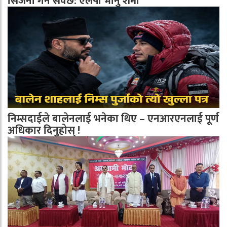
सिर्जना गर्न सक्छ: एलपी भानु शर्मा
निम्सदाईले बालेनलाई भनेका थिए – एनआरएनलाई पूर्ण
अधिकार दिनुहोस् !