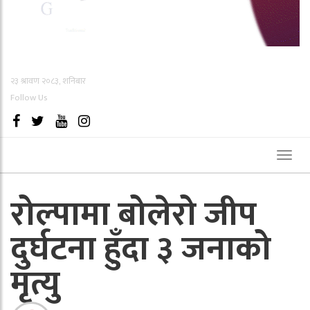
२३ श्रावण २०८३, शनिबार
Follow Us
Toggl
naviga
रोल्पामा बोलेरो जीप
दुर्घटना हुँदा ३ जनाको
मृत्यु