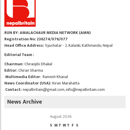
RUN BY: AMALACHAUR MEDIA NETWORK (AMN)
Registration No: 236274/076/077
Head Office Address:
Syuchatar - 2, Kalanki, Kathmandu, Nepal
Editorial Team :
Chairman:
Chiranjibi Dhakal
Editor:
Chiran Sharma
Multimedia Editor
: Ramesh Khanal
News Coordinator (USA):
Kiran Marahatta
Contact:
nepalbritain@gmail.com
,
info@nepalbritain.com
News Archive
August 2026
S
M
T
W
T
F
S