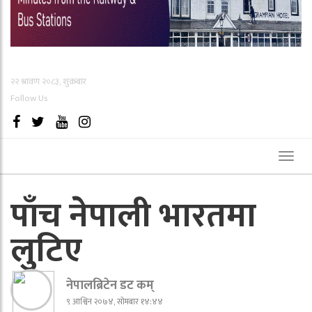
२२ श्रावण २०८३, शुक्रबार
Follow Us
Toggl
naviga
पाँच नेपाली भारतमा
लुटिए
नेपालब्रिटेन डट कम्
९ आश्विन २०७४, सोमबार १४:४४