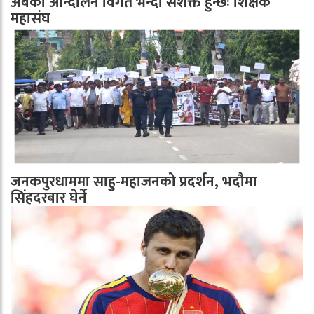
अबको आन्दोलन विगत भन्दा सशक्त हुन्छः शिक्षक
महासंघ
जनकपुरधाममा साहु-महाजनको प्रदर्शन, भदौमा
सिंहदरबार घेर्ने