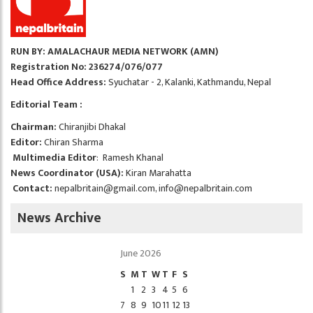
RUN BY: AMALACHAUR MEDIA NETWORK (AMN)
Registration No: 236274/076/077
Head Office Address:
Syuchatar - 2, Kalanki, Kathmandu, Nepal
Editorial Team :
Chairman:
Chiranjibi Dhakal
Editor:
Chiran Sharma
Multimedia Editor
: Ramesh Khanal
News Coordinator (USA):
Kiran Marahatta
Contact:
nepalbritain@gmail.com
,
info@nepalbritain.com
News Archive
June 2026
S
M
T
W
T
F
S
1
2
3
4
5
6
7
8
9
10
11
12
13