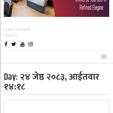
२० श्रावण २०८३, बुधबार
Follow Us
Toggl
naviga
२४ जेष्ठ २०८३, आईतवार
Day:
१४:१८