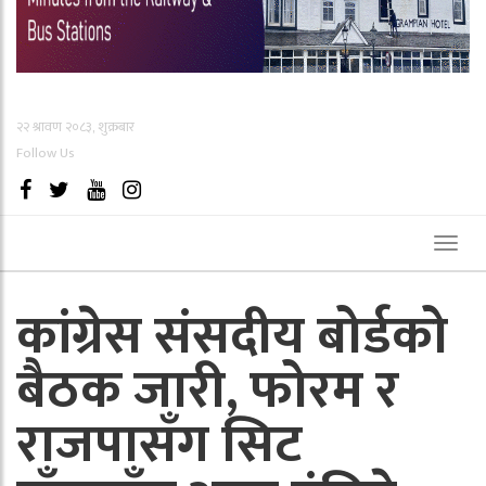
२२ श्रावण २०८३, शुक्रबार
Follow Us
Toggl
naviga
कांग्रेस संसदीय बोर्डको
बैठक जारी, फोरम र
राजपासँग सिट