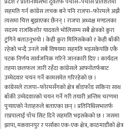
प्रदेश र प्रतिनिधिसभा दुवैतर्फ पचास–पचास प्रतिशतमा
सहमति गर्न कांग्रेस लचक बने पनि राजपा–फोरमले अझै
त्यसमा चित्त बुझाएका छैनन् । राजपा अध्यक्ष मण्डलका
सदस्य राजकिशोर यादवले भोलिसम्म सबै क्षेत्रको कुरा
टुंगिने बताउनुभयो । केही कुरा मिलिसकेको र केही बाँकी
रहेको भन्दै उनले सबै विषयमा सहमति भइसकेपछि एकै
पटक निर्णय सार्वजनिक गरिने जानकारी दिए । कार्यदल
तहमा छलफल जारी रहँदा कांग्रेसले आफ्नोतर्फबाट
उम्मेदवार चयन गर्ने कामसमेत गरिरहेको छ ।
कांग्रेसले राजपा–फोरमसँगको क्षेत्र बाँडफाँड सकिना साथ
बाँकी उम्मेदवारको चयन गर्ने गरी तयारी अन्तिम चरणमा
पुर्‍याएको नेताहरुले बताएका छन् । प्रतिनिधिसभातर्फ
राप्रपालाई पाँच सिट दिने सहमति भइसकेको छ । जसमा
झापा, मकवानपुर र पर्साका एक-एक क्षेत्र, काठमाडौंको क्षेत्र