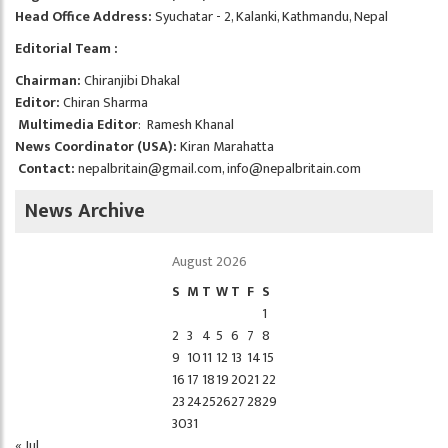
Head Office Address:
Syuchatar - 2, Kalanki, Kathmandu, Nepal
Editorial Team :
Chairman:
Chiranjibi Dhakal
Editor:
Chiran Sharma
Multimedia Editor
: Ramesh Khanal
News Coordinator (USA):
Kiran Marahatta
Contact:
nepalbritain@gmail.com
,
info@nepalbritain.com
News Archive
August 2026
S
M
T
W
T
F
S
1
2
3
4
5
6
7
8
9
10
11
12
13
14
15
16
17
18
19
20
21
22
23
24
25
26
27
28
29
30
31
« Jul