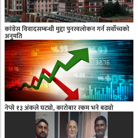
कांग्रेस विवादसम्बन्धी मुद्दा पुनरवलोकन गर्न सर्वोच्चको
अनुमति
नेप्से १३ अंकले घट्यो, कारोबार रकम भने बढ्यो