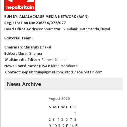
RUN BY: AMALACHAUR MEDIA NETWORK (AMN)
Registration No: 236274/076/077
Head Office Address:
Syuchatar - 2, Kalanki, Kathmandu, Nepal
Editorial Team :
Chairman:
Chiranjibi Dhakal
Editor:
Chiran Sharma
Multimedia Editor
: Ramesh Khanal
News Coordinator (USA):
Kiran Marahatta
Contact:
nepalbritain@gmail.com
,
info@nepalbritain.com
News Archive
August 2026
S
M
T
W
T
F
S
1
2
3
4
5
6
7
8
9
10
11
12
13
14
15