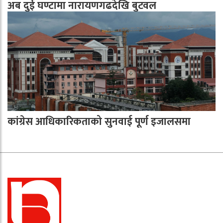
अब दुई घण्टामा नारायणगढदेखि बुटवल
कांग्रेस आधिकारिकताको सुनवाई पूर्ण इजालसमा