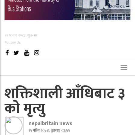
२२ श्रावण २०८३, शुक्रबार
Follow Us
Toggl
naviga
शक्तिशाली आँधिबाट ३
को मृत्यु
nepalbritain news
१५ मंसिर २०७४, शुक्रबार ०३:५५