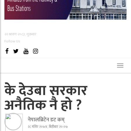
२२ श्रावण २०८३, शुक्रबार
Follow Us
Toggl
naviga
के देउबा सरकार
अनैतिक नै हो ?
नेपालब्रिटेन डट कम्
२८ मंसिर २०७४, बिहीबार २०:०७