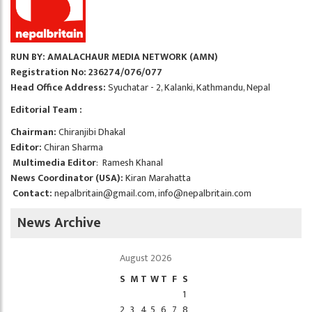
RUN BY: AMALACHAUR MEDIA NETWORK (AMN)
Registration No: 236274/076/077
Head Office Address:
Syuchatar - 2, Kalanki, Kathmandu, Nepal
Editorial Team :
Chairman:
Chiranjibi Dhakal
Editor:
Chiran Sharma
Multimedia Editor
: Ramesh Khanal
News Coordinator (USA):
Kiran Marahatta
Contact:
nepalbritain@gmail.com
,
info@nepalbritain.com
News Archive
August 2026
S
M
T
W
T
F
S
1
2
3
4
5
6
7
8