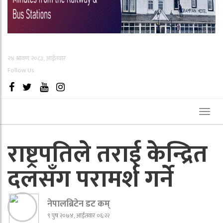
२४ श्रावण २०८३, आईतवार
Follow Us
Toggl
naviga
राष्ट्रपतिले तराई केन्द्रित
दलसँग परामर्श गर्ने
नेपालब्रिटेन डट कम्
९ पुष २०७४, आईतवार ०६:२२