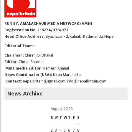
RUN BY: AMALACHAUR MEDIA NETWORK (AMN)
Registration No: 236274/076/077
Head Office Address:
Syuchatar - 2, Kalanki, Kathmandu, Nepal
Editorial Team :
Chairman:
Chiranjibi Dhakal
Editor:
Chiran Sharma
Multimedia Editor
: Ramesh Khanal
News Coordinator (USA):
Kiran Marahatta
Contact:
nepalbritain@gmail.com
,
info@nepalbritain.com
News Archive
August 2026
S
M
T
W
T
F
S
1
2
3
4
5
6
7
8