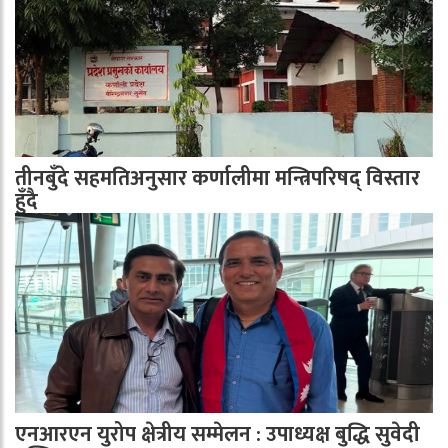
तीनबुँदे सहमतिअनुसार कर्णालीमा मन्त्रिपरिषद् विस्तार
हुँदै
एनआरएन युरोप क्षेत्रीय सम्मेलन : उपाध्यक्ष बुद्धि सुवेदी