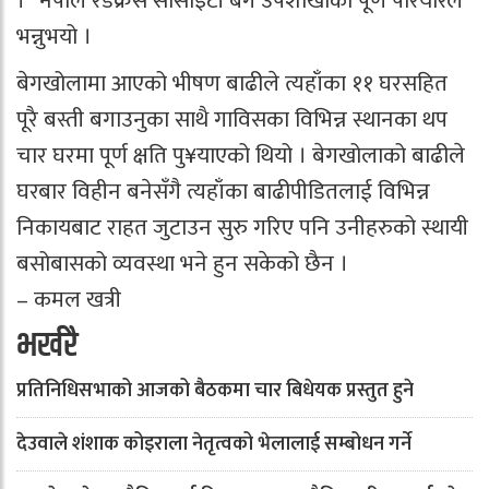
।” नेपाल रेडक्रस सोसाइटी बेग उपशाखाका पूर्ण परियारले
भन्नुभयो ।
बेगखोलामा आएको भीषण बाढीले त्यहाँका ११ घरसहित
पूरै बस्ती बगाउनुका साथै गाविसका विभिन्न स्थानका थप
चार घरमा पूर्ण क्षति पु¥याएको थियो । बेगखोलाको बाढीले
घरबार विहीन बनेसँगै त्यहाँका बाढीपीडितलाई विभिन्न
निकायबाट राहत जुटाउन सुरु गरिए पनि उनीहरुको स्थायी
बसोबासको व्यवस्था भने हुन सकेको छैन ।
– कमल खत्री
भर्खरै
प्रतिनिधिसभाको आजको बैठकमा चार बिधेयक प्रस्तुत हुने
देउवाले शंशाक कोइराला नेतृत्वको भेलालाई सम्बोधन गर्ने