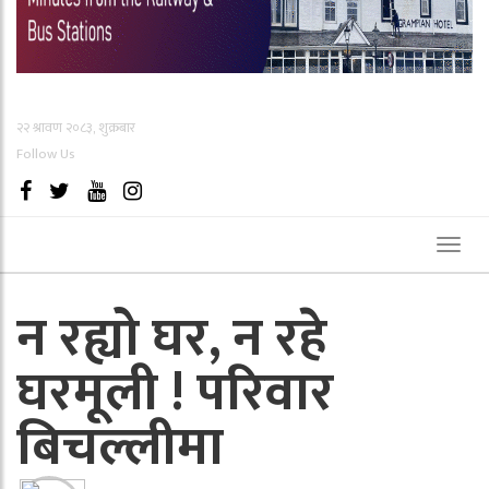
२२ श्रावण २०८३, शुक्रबार
Follow Us
Toggl
naviga
न रह्यो घर, न रहे
घरमूली ! परिवार
बिचल्लीमा