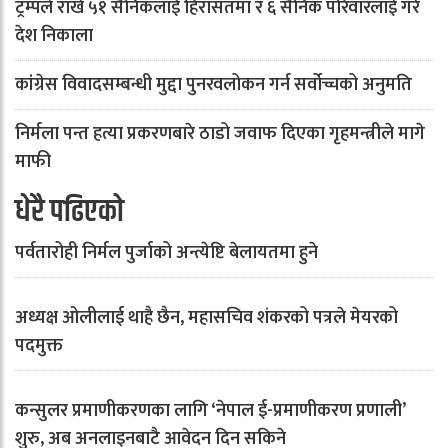
ट्रम्पले राखे ५१ सैनिकलाई हिरासतमा र ६ सैनिक परिवारलाई गरे
देश निकाला
कांग्रेस विवादसम्बन्धी मुद्दा पुनरवलोकन गर्न सर्वोच्चको अनुमति
निर्मला पन्त हत्या प्रकरणबारे ठाडो जवाफ दिएका गृहमन्त्रीले मागे
माफी
धेरै पढिएको
पर्वतारोही निर्मल पुर्जाको अन्त्येष्टि बेलायतमा हुने
अध्यक्ष ओलीलाई थाहै छैन, महासचिव शंकरको पत्रले मेयरको
पदमुक्त
कन्सुलर प्रमाणीकरणका लागि ‘नेपाल ई-प्रमाणीकरण प्रणाली’
शुरु, अब अनलाइनबाटै आवेदन दिन सकिने