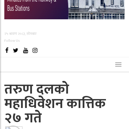
२५ श्रावण २०८३, सोमबार
Follow Us
Toggl
naviga
तरुण दलको
महाधिवेशन कात्तिक
२७ गते