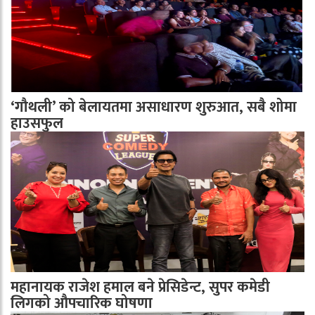
‘गौथली’ को बेलायतमा असाधारण शुरुआत, सबै शोमा
हाउसफुल
महानायक राजेश हमाल बने प्रेसिडेन्ट, सुपर कमेडी
लिगको औपचारिक घोषणा