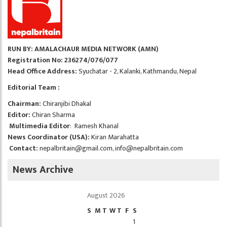
RUN BY: AMALACHAUR MEDIA NETWORK (AMN)
Registration No: 236274/076/077
Head Office Address:
Syuchatar - 2, Kalanki, Kathmandu, Nepal
Editorial Team :
Chairman:
Chiranjibi Dhakal
Editor:
Chiran Sharma
Multimedia Editor
: Ramesh Khanal
News Coordinator (USA):
Kiran Marahatta
Contact:
nepalbritain@gmail.com
,
info@nepalbritain.com
News Archive
August 2026
S
M
T
W
T
F
S
1