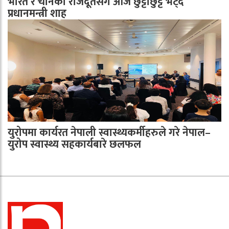
भारत र चीनका राजदूतसँग आज छुट्टाछुट्टै भेट्दै
प्रधानमन्त्री शाह
युरोपमा कार्यरत नेपाली स्वास्थ्यकर्मीहरुले गरे नेपाल–
युरोप स्वास्थ्य सहकार्यबारे छलफल