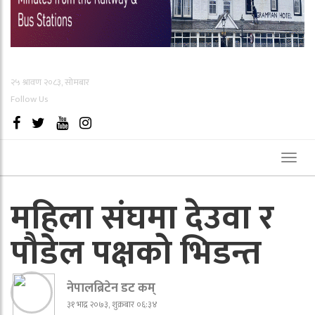
२५ श्रावण २०८३, सोमबार
Follow Us
Toggl
naviga
महिला संघमा देउवा र
पौडेल पक्षको भिडन्त
नेपालब्रिटेन डट कम्
३१ भाद्र २०७३, शुक्रबार ०६:३४