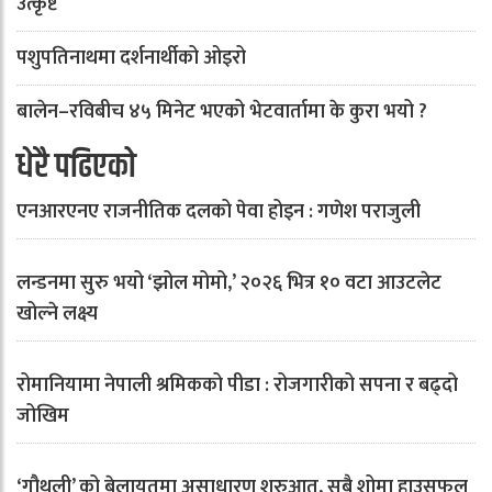
उत्कृष्ट
पशुपतिनाथमा दर्शनार्थीको ओइरो
बालेन–रविबीच ४५ मिनेट भएको भेटवार्तामा के कुरा भयो ?
धेरै पढिएको
एनआरएनए राजनीतिक दलको पेवा होइन : गणेश पराजुली
लन्डनमा सुरु भयो ‘झोल मोमो,’ २०२६ भित्र १० वटा आउटलेट
खोल्ने लक्ष्य
रोमानियामा नेपाली श्रमिकको पीडा : रोजगारीको सपना र बढ्दो
जोखिम
‘गौथली’ को बेलायतमा असाधारण शुरुआत, सबै शोमा हाउसफुल