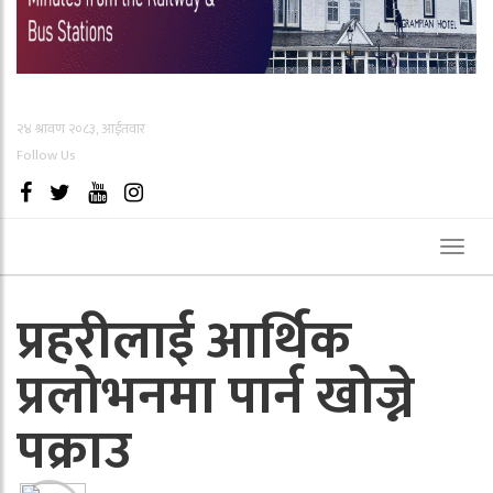
२४ श्रावण २०८३, आईतवार
Follow Us
Toggl
naviga
प्रहरीलाई आर्थिक
प्रलोभनमा पार्न खोज्ने
पक्राउ