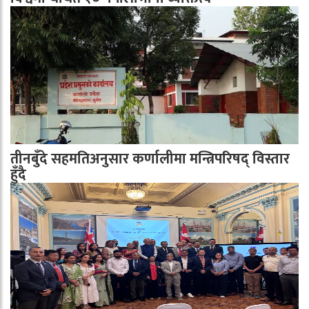
तीनबुँदे सहमतिअनुसार कर्णालीमा मन्त्रिपरिषद् विस्तार
हुँदै