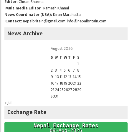
Editor:
Chiran Sharma
Multimedia Editor
: Ramesh Khanal
News Coordinator (USA):
Kiran Marahatta
Contact:
nepalbritain@gmail.com
,
info@nepalbritain.com
News Archive
August 2026
S
M
T
W
T
F
S
1
2
3
4
5
6
7
8
9
10
11
12
13
14
15
16
17
18
19
20
21
22
23
24
25
26
27
28
29
30
31
« Jul
Exchange Rate