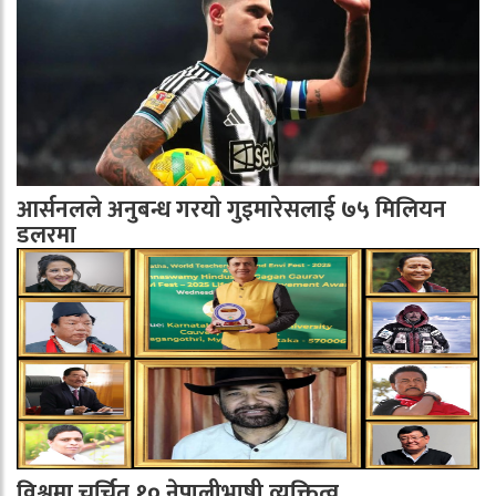
आर्सनलले अनुबन्ध गरयाे गुइमारेसलाई ७५ मिलियन
डलरमा
विश्वमा चर्चित १० नेपालीभाषी व्यक्तित्व