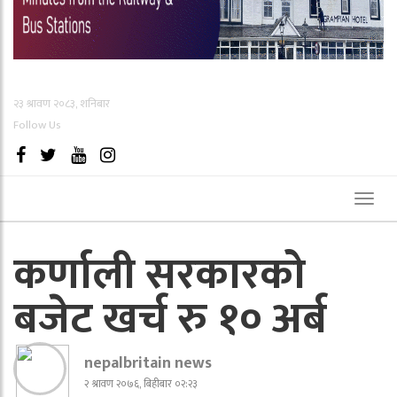
२३ श्रावण २०८३, शनिबार
Follow Us
Toggl
naviga
कर्णाली सरकारको
बजेट खर्च रु १० अर्ब
nepalbritain news
२ श्रावण २०७६, बिहीबार ०२:२३