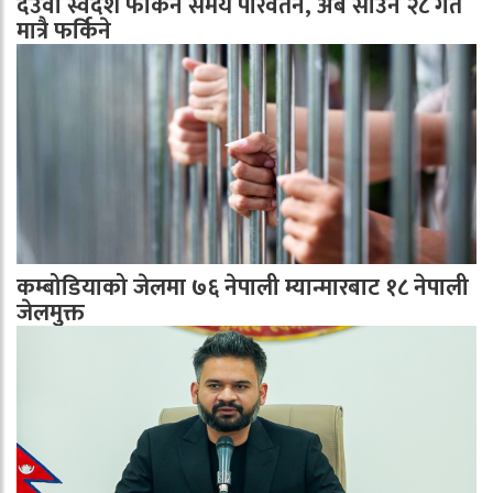
देउवा स्वदेश फर्किने समय परिवर्तन, अब साउन २८ गते
मात्रै फर्किने
कम्बोडियाको जेलमा ७६ नेपाली म्यान्मारबाट १८ नेपाली
जेलमुक्त