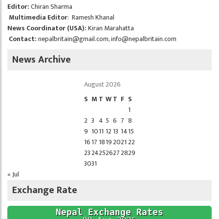
Editor:
Chiran Sharma
Multimedia Editor
: Ramesh Khanal
News Coordinator (USA):
Kiran Marahatta
Contact:
nepalbritain@gmail.com
,
info@nepalbritain.com
News Archive
August 2026
S
M
T
W
T
F
S
1
2
3
4
5
6
7
8
9
10
11
12
13
14
15
16
17
18
19
20
21
22
23
24
25
26
27
28
29
30
31
« Jul
Exchange Rate