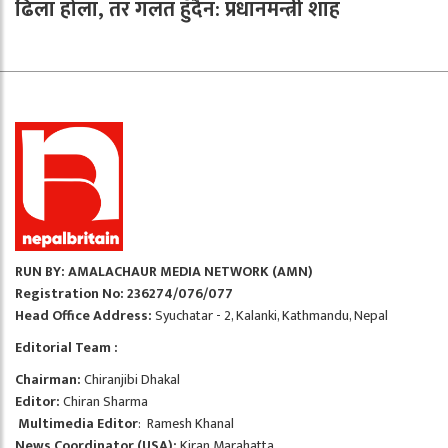
ढिला होला, तर गलत हुँदैन: प्रधानमन्त्री शाह
RUN BY: AMALACHAUR MEDIA NETWORK (AMN)
Registration No: 236274/076/077
Head Office Address:
Syuchatar - 2, Kalanki, Kathmandu, Nepal
Editorial Team :
Chairman:
Chiranjibi Dhakal
Editor:
Chiran Sharma
Multimedia Editor
: Ramesh Khanal
News Coordinator (USA):
Kiran Marahatta