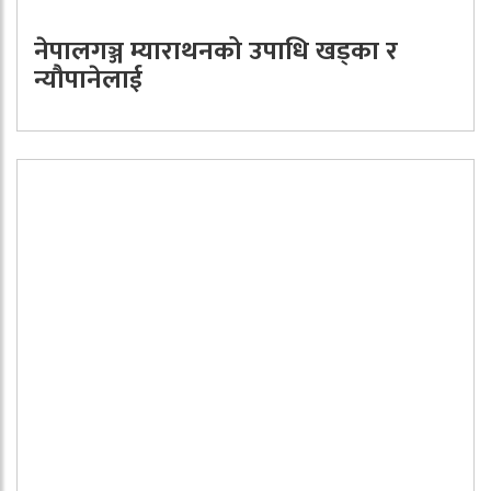
नेपालगञ्ज म्याराथनको उपाधि खड्का र
न्यौपानेलाई