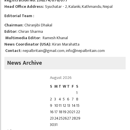
Registration No: 236274/076/077
Head Office Address:
Syuchatar - 2, Kalanki, Kathmandu, Nepal
Editorial Team :
Chairman:
Chiranjibi Dhakal
Editor:
Chiran Sharma
Multimedia Editor
: Ramesh Khanal
News Coordinator (USA):
Kiran Marahatta
Contact:
nepalbritain@gmail.com
,
info@nepalbritain.com
News Archive
August 2026
S
M
T
W
T
F
S
1
2
3
4
5
6
7
8
9
10
11
12
13
14
15
16
17
18
19
20
21
22
23
24
25
26
27
28
29
30
31