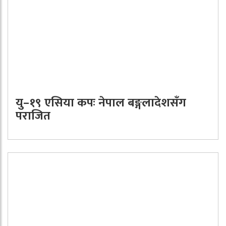
यु–१९ एसिया कपः नेपाल बङ्गलादेशसँग
पराजित