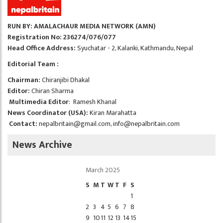
RUN BY: AMALACHAUR MEDIA NETWORK (AMN)
Registration No: 236274/076/077
Head Office Address:
Syuchatar - 2, Kalanki, Kathmandu, Nepal
Editorial Team :
Chairman:
Chiranjibi Dhakal
Editor:
Chiran Sharma
Multimedia Editor
: Ramesh Khanal
News Coordinator (USA):
Kiran Marahatta
Contact:
nepalbritain@gmail.com
,
info@nepalbritain.com
News Archive
March 2025
S
M
T
W
T
F
S
1
2
3
4
5
6
7
8
9
10
11
12
13
14
15