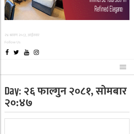
२४ श्रावण २०८३, आईतवार
Follow Us
Toggl
naviga
२६ फाल्गुन २०८१, सोमबार
Day:
२०:४७