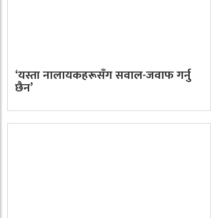
‘यस्ता नालायकहरूसँग सवाल-जवाफ गर्नु
छैन’