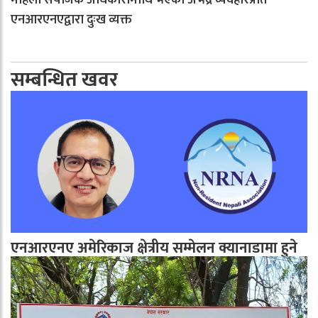
महिला संयोजक अधिकारीमाथि भएको अभद्र व्यवहारप्रति
एनआरएनएद्वारा दुःख व्यक्त
सम्बन्धित खवर
एनआरएनए अमेरिकाज क्षेत्रीय सम्मेलन क्यानाडामा हुने