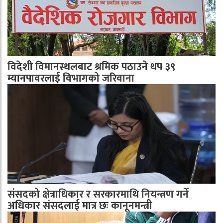
विदेशी विमानस्थलबाट श्रमिक पठाउने थप ३९
म्यानपावरलाई विभागको जरिवाना
संसदको क्षेत्राधिकार र सरकारमाथि नियन्त्रण गर्ने
अधिकार संसदलाई मात्र छः कानूनमन्त्री