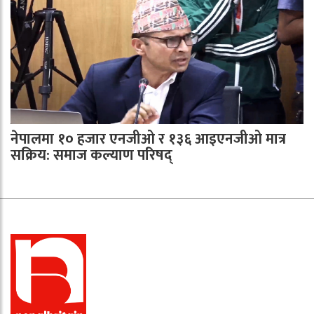
नेपालमा १० हजार एनजीओ र १३६ आइएनजीओ मात्र
सक्रिय: समाज कल्याण परिषद्