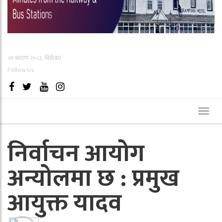
२१ श्रावण २०८३, बिहीबार
Follow Us
Toggl
naviga
निर्वाचन आयोग
अन्योलमा छ : प्रमुख
आयुक्त यादव