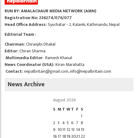
RUN BY: AMALACHAUR MEDIA NETWORK (AMN)
Registration No: 236274/076/077
Head Office Address:
Syuchatar - 2, Kalanki, Kathmandu, Nepal
Editorial Team :
Chairman:
Chiranjibi Dhakal
Editor:
Chiran Sharma
Multimedia Editor
: Ramesh Khanal
News Coordinator (USA):
Kiran Marahatta
Contact:
nepalbritain@gmail.com
,
info@nepalbritain.com
News Archive
August 2026
S
M
T
W
T
F
S
1
2
3
4
5
6
7
8
9
10
11
12
13
14
15
16
17
18
19
20
21
22