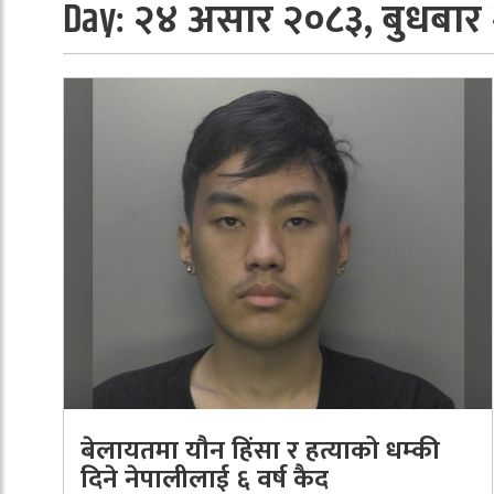
२४ असार २०८३, बुधबार
Day:
बेलायतमा यौन हिंसा र हत्याको धम्की
दिने नेपालीलाई ६ वर्ष कैद