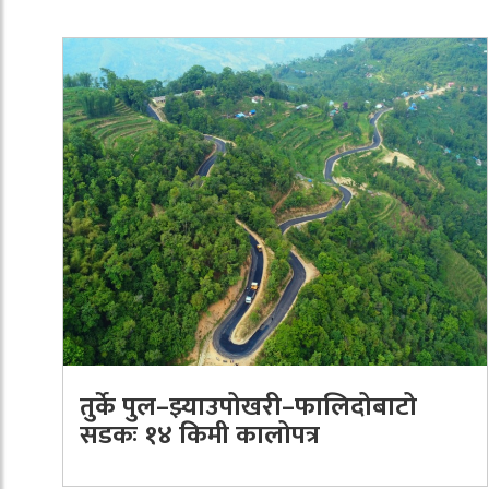
तुर्के पुल–झ्याउपोखरी–फालिदोबाटो
सडकः १४ किमी कालोपत्र