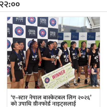
 २२:००
‘ए–स्टार नेपाल बास्केटबल लिग २०२६’
को उपाधि ग्रीनफोर्ड नाइट्सलाई