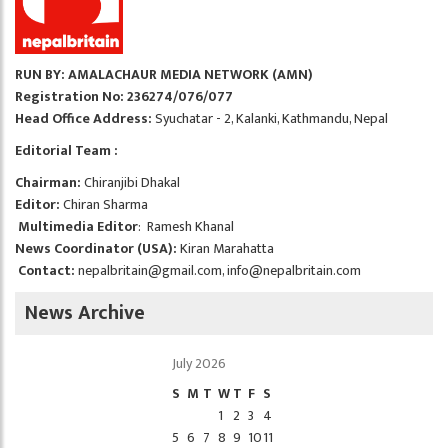
RUN BY: AMALACHAUR MEDIA NETWORK (AMN)
Registration No: 236274/076/077
Head Office Address:
Syuchatar - 2, Kalanki, Kathmandu, Nepal
Editorial Team :
Chairman:
Chiranjibi Dhakal
Editor:
Chiran Sharma
Multimedia Editor
: Ramesh Khanal
News Coordinator (USA):
Kiran Marahatta
Contact:
nepalbritain@gmail.com
,
info@nepalbritain.com
News Archive
July 2026
S
M
T
W
T
F
S
1
2
3
4
5
6
7
8
9
10
11