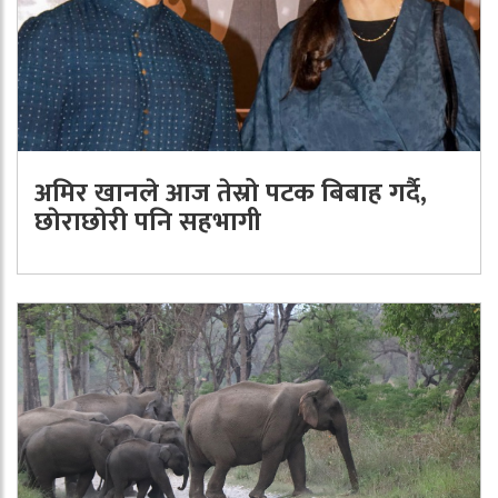
अमिर खानले आज तेस्रो पटक बिबाह गर्दै,
छाेराछाेरी पनि सहभागी