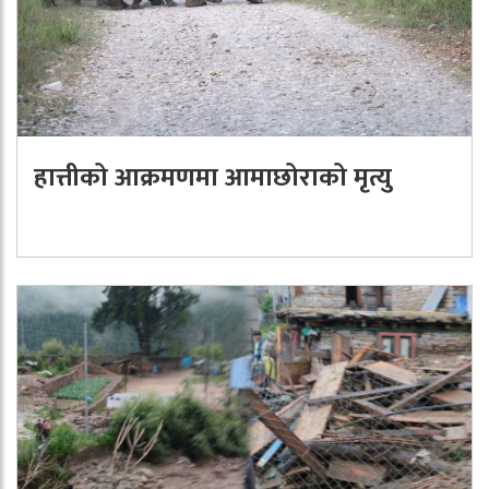
हात्तीको आक्रमणमा आमाछोराको मृत्यु