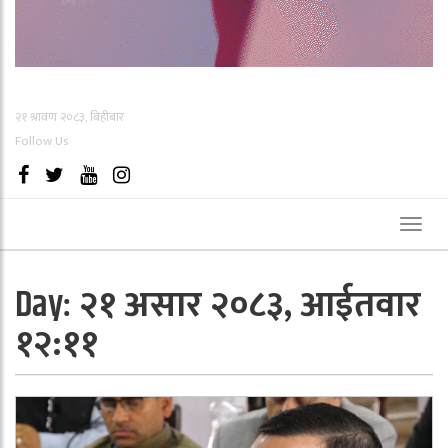
२१ श्रावण २०८३, बिहीबार
Follow Us
Toggl
naviga
२१ असार २०८३, आईतवार
Day:
१२:११