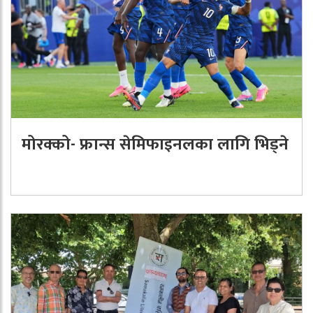
मोरक्को- फ्रान्स सेमिफाइनलका लागि भिड्ने