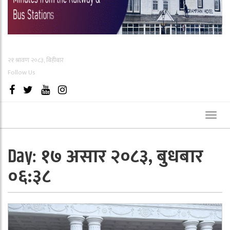
२१ श्रावण २०८३, बिहीबार
Follow Us
Toggl
naviga
१७ असार २०८३, बुधबार
Day:
०६:३८