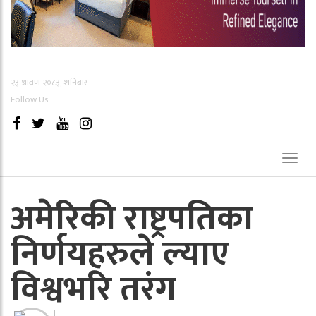
२३ श्रावण २०८३, शनिबार
Follow Us
Toggl
naviga
अमेरिकी राष्ट्रपतिका
निर्णयहरुले ल्याए
विश्वभरि तरंग