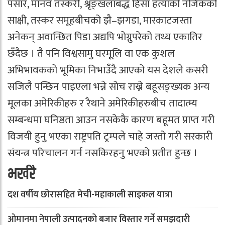
पसार, मानव तस्करी, श्रृङ्खलाबद्ध हिंसा हत्याको नजिकको
साक्षी, तस्कर समूहबीचको झै–झगडा, मारकाटजस्ता
अनेकन् अवान्छित पिडा अद्यपि भोग्नुपरेको तथ्य एकातिर
छँदैछ । तै पनि विश्वसामु घरमूूलि वा एक कुशल
अभिभावकको भूमिका निभाउँदै आएको यस देशले कसरी
सजिलै पन्छिन पाइएला भन्ने सोच राख्ने बहूसङ्ख्यक अन्य
मूलका अमेरिकीहरु र रैथाने अमेरिकीहरुबीच तादात्म्य
सम्बन्धमा घनिष्ठता आउन नसकेकै कारण बहूमत प्राप्त गरी
विजयी हुनु भएका राष्ट्रपति ट्रम्पले चाहे जस्तो गरी सरकारी
संयन्त्र परिचालन गर्न नसकिरहनु भएको प्रतीत हुन्छ ।
भर्खरै
दश वर्षीय छोरासहित मेची-महाकाली साइकल यात्रा
ओमानमा नेपाली उत्पादनको बजार विस्तार गर्ने समझदारी