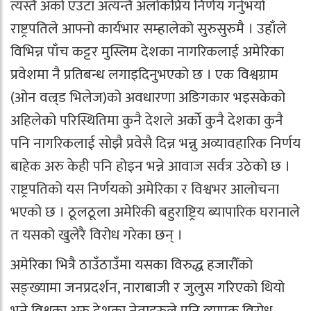
त्यस्तै अर्को एउटा अत्यन्तै अलोकप्रिय निर्णय गर्नुभयो
राष्ट्रपतिले आफ्नो कार्यभार सम्हालेको सुरुसुरुमै । उहाँले
विभिन्न पाँच कट्टर मुस्लिम देशका नागरिकलाई अमेरिका
प्रवेशमा नै प्रतिबन्ध लगाइदिनुभएको छ । एक विश्वग्राम
(ओन वल्र्ड भिलेज)को अवधारणा अङिगकार भइसकेको
अहिलेको परिस्थितिमा कुनै देशले अर्काे कुनै देशका कुनै
पनि नागरिकलाई सोझै प्रवेसै दिन्न भन्नु अव्यावहारिक निर्णय
बाहेक अरु केही पनि होइन भन्ने आवाज सर्वत्र उठेको छ ।
राष्ट्रपतिको यस निर्णयको अमेरिका र विश्वभर आलोचना
भएको छ । ठूलठूला अमेरिकी बहुराष्ट्रिय ब्यापारिक घरानाले
त यसको खुलेरै विरोध गरेका छन् ।
अमेरिका भित्रै ठाउँठाउँमा यसका विरुद्ध हजारौँको
सङ्ख्यामा जनप्रदर्शन, नाराबाजी र जुलुस गरिएको थियो
भने विश्वका अरु देशका नेताहरुले पनि व्यापक विरोध