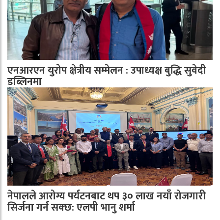
एनआरएन युरोप क्षेत्रीय सम्मेलन : उपाध्यक्ष बुद्धि सुवेदी
डब्लिनमा
नेपालले आरोग्य पर्यटनबाट थप ३० लाख नयाँ रोजगारी
सिर्जना गर्न सक्छ: एलपी भानु शर्मा