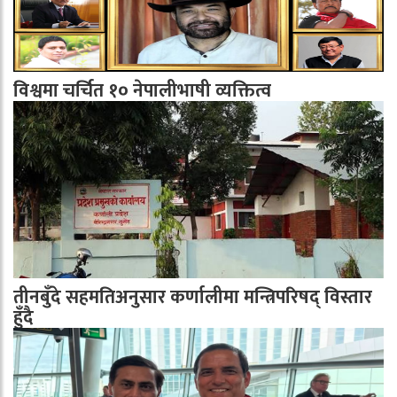
विश्वमा चर्चित १० नेपालीभाषी व्यक्तित्व
तीनबुँदे सहमतिअनुसार कर्णालीमा मन्त्रिपरिषद् विस्तार
हुँदै