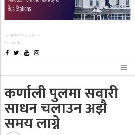
२४ श्रावण २०८३, आईतवार
Follow Us
Toggl
naviga
कर्णाली पुलमा सवारी
साधन चलाउन अझै
समय लाग्ने