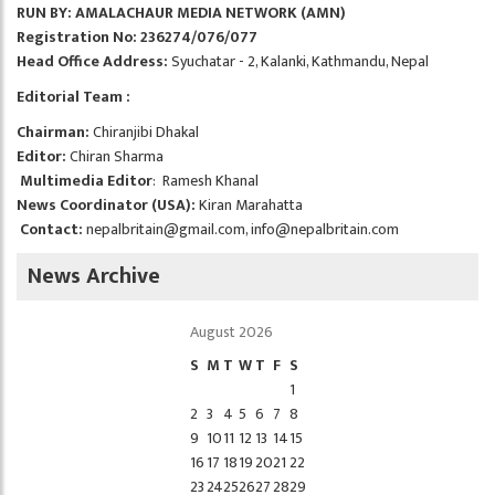
RUN BY: AMALACHAUR MEDIA NETWORK (AMN)
Registration No: 236274/076/077
Head Office Address:
Syuchatar - 2, Kalanki, Kathmandu, Nepal
Editorial Team :
Chairman:
Chiranjibi Dhakal
Editor:
Chiran Sharma
Multimedia Editor
: Ramesh Khanal
News Coordinator (USA):
Kiran Marahatta
Contact:
nepalbritain@gmail.com
,
info@nepalbritain.com
News Archive
August 2026
S
M
T
W
T
F
S
1
2
3
4
5
6
7
8
9
10
11
12
13
14
15
16
17
18
19
20
21
22
23
24
25
26
27
28
29