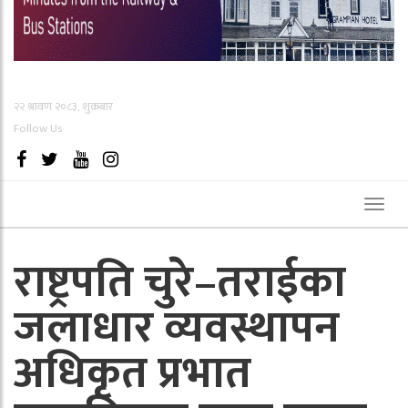
२२ श्रावण २०८३, शुक्रबार
Follow Us
Toggl
naviga
राष्ट्रपति चुरे–तराईका
जलाधार व्यवस्थापन
अधिकृत प्रभात