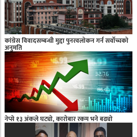
कांग्रेस विवादसम्बन्धी मुद्दा पुनरवलोकन गर्न सर्वोच्चको
अनुमति
नेप्से १३ अंकले घट्यो, कारोबार रकम भने बढ्यो