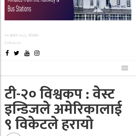
२५ श्रावण २०८३, सोमबार
Follow Us
Toggl
naviga
टी-२० विश्वकप : वेस्ट
इन्डिजले अमेरिकालाई
९ विकेटले हरायो