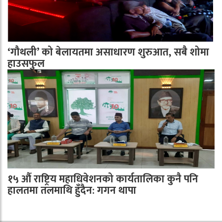
‘गौथली’ को बेलायतमा असाधारण शुरुआत, सबै शोमा
हाउसफुल
१५ औँ राष्ट्रिय महाधिवेशनको कार्यतालिका कुनै पनि
हालतमा तलमाथि हुँदैन: गगन थापा