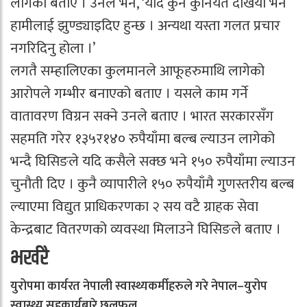
लागेको बताए । उनले भने, ‘यदि कुनै कुनियत देखियो भने
हामीलाई झुण्ड्याइदिए हुन्छ । अन्यथा यस्ता गलत प्रचार
नगरिदिनु होला ।’
लगतै सम्हालिएका कुलमानले आफूहरुमाथि लागेको
आरोपले गम्भीर बनाएको बताए । यसले काम गर्ने
वातावरण विग्रन सक्ने उनले बताए । भारत सरकारसँग
सहमति गरेर १३५र१४० रुपैयाँमा बल्ब ल्याउन लागेको
भन्दै घिसिङले यदि कसैले सक्छ भने १५० रुपैयाँमा ल्याउन
चुनौती दिए । कुनै व्यापारीले १५० रुपैयाँमै गुणस्तरीय बल्ब
ल्याएमा विद्युत प्राधिकरणका २ सय वटै ग्राहक सेवा
केन्द्रबाट वितरणको व्यवस्था मिलाउने घिसिङले बताए ।
भर्खरै
युरोपमा कार्यरत नेपाली स्वास्थ्यकर्मीहरुले गरे नेपाल–युरोप
स्वास्थ्य सहकार्यबारे छलफल