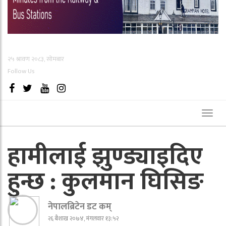
२५ श्रावण २०८३, सोमबार
Follow Us
Toggl
naviga
हामीलाई झुण्ड्याइदिए
हुन्छ : कुलमान घिसिङ
नेपालब्रिटेन डट कम्
२६ बैशाख २०७४, मंगलवार १३:५२