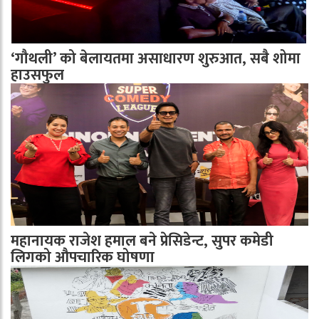
‘गौथली’ को बेलायतमा असाधारण शुरुआत, सबै शोमा
हाउसफुल
महानायक राजेश हमाल बने प्रेसिडेन्ट, सुपर कमेडी
लिगको औपचारिक घोषणा