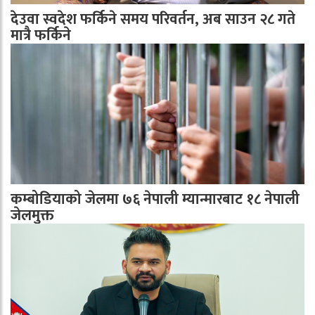
देउवा स्वदेश फर्किने समय परिवर्तन, अब साउन २८ गते
मात्रै फर्किने
कम्बोडियाको जेलमा ७६ नेपाली म्यान्मारबाट १८ नेपाली
जेलमुक्त