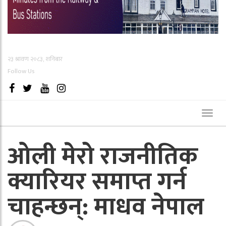
२३ श्रावण २०८३, शनिबार
Follow Us
Toggl
naviga
ओली मेरो राजनीतिक
क्यारियर समाप्त गर्न
चाहन्छन्: माधव नेपाल