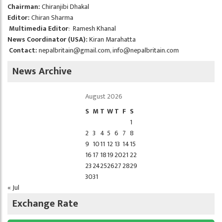
Chairman:
Chiranjibi Dhakal
Editor:
Chiran Sharma
Multimedia Editor
: Ramesh Khanal
News Coordinator (USA):
Kiran Marahatta
Contact:
nepalbritain@gmail.com
,
info@nepalbritain.com
News Archive
August 2026
S
M
T
W
T
F
S
1
2
3
4
5
6
7
8
9
10
11
12
13
14
15
16
17
18
19
20
21
22
23
24
25
26
27
28
29
30
31
« Jul
Exchange Rate