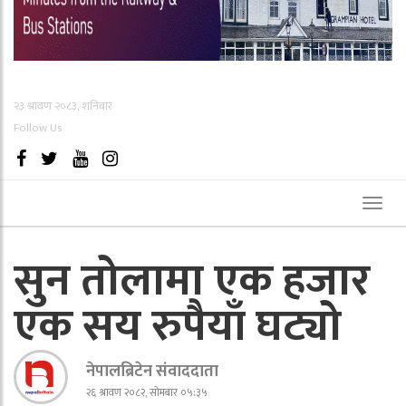
२३ श्रावण २०८३, शनिबार
Follow Us
Toggl
naviga
सुन तोलामा एक हजार
एक सय रुपैयाँ घट्यो
नेपालब्रिटेन संवाददाता
२६ श्रावण २०८२, सोमबार ०५:३५