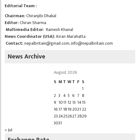
Editorial Team :
Chairman:
Chiranjibi Dhakal
Editor:
Chiran Sharma
Multimedia Editor
: Ramesh Khanal
News Coordinator (USA):
Kiran Marahatta
Contact:
nepalbritain@gmail.com
,
info@nepalbritain.com
News Archive
August 2026
S
M
T
W
T
F
S
1
2
3
4
5
6
7
8
9
10
11
12
13
14
15
16
17
18
19
20
21
22
23
24
25
26
27
28
29
30
31
« Jul