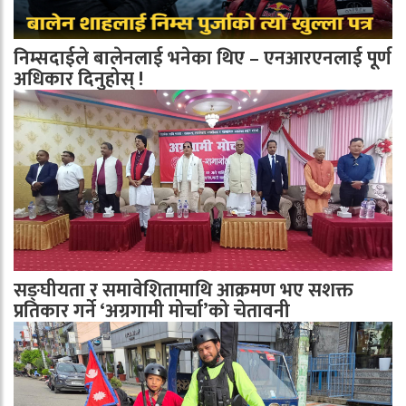
निम्सदाईले बालेनलाई भनेका थिए – एनआरएनलाई पूर्ण
अधिकार दिनुहोस् !
सङ्घीयता र समावेशितामाथि आक्रमण भए सशक्त
प्रतिकार गर्ने ‘अग्रगामी मोर्चा’को चेतावनी