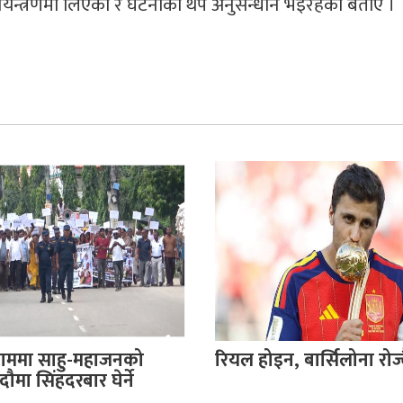
यन्त्रणमा लिएको र घटनाको थप अनुसन्धान भइरहेको बताए ।
ाममा साहु-महाजनको
रियल होइन, बार्सिलोना रोज्दै
भदौमा सिंहदरबार घेर्ने