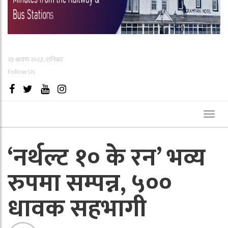
२३ श्रावण २०८३, शनिबार
Follow Us
Toggl
naviga
‘नर्थल्ट १० के रन’ भव्य
रुपमा सम्पन्न, ५००
धावक सहभागी