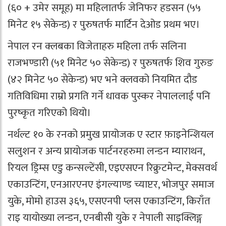
(६० + उमेर समूह) मा महिलातर्फ जेनिफर हडसन (५५
मिनेट १५ सेकेन्ड) र पुरुषतर्फ मार्टिन देओड प्रथम भए।
नेपाल रन क्लबका विजेताहरु महिला तर्फ सलिना
राजभण्डारी (५१ मिनेट ५० सेकेन्ड) र पुरुषतर्फ शिव गुरुङ
(४२ मिनेट ५० सेकेन्ड) भए भने क्लवको नियमित दौड
गतिविधिमा राम्रो प्रगति गर्ने धावक पुस्कर नेपाललाई पनि
पुरष्कृत गरिएको थियो।
नर्थल्ट १० के रनको प्रमुख प्रायोजक ए स्टार फ़ाइनेन्शियल
सलुशन र अन्य प्रायोजक पार्टनरहरुमा लन्डन म्याराथन,
रियल ड्रिम्स एडु कन्सल्टेंसी, एइएसएन रिक्रुटमेन्ट, मेक्सवर्थ
एकाउन्टिंग, एनआरएनए इंगल्याण्ड च्याप्टर, भोजपुर समाज
युके, मोमो हाउस ३६५, एसएनपी प्लस एकाउन्टिंग, किराँत
राइ यायोख्या लन्डन, एनबीसी युके र नेपाली साइक्लिङ्ग