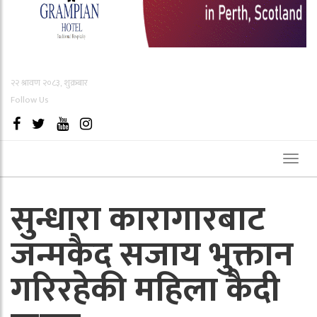
२२ श्रावण २०८३, शुक्रबार
Follow Us
Toggl
naviga
सुन्धारा कारागारबाट
जन्मकैद सजाय भुक्तान
गरिरहेकी महिला कैदी