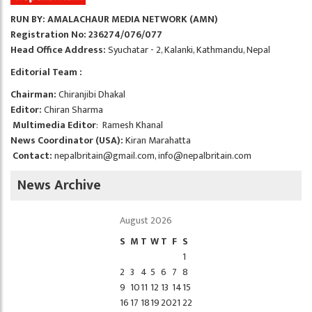
RUN BY: AMALACHAUR MEDIA NETWORK (AMN)
Registration No: 236274/076/077
Head Office Address:
Syuchatar - 2, Kalanki, Kathmandu, Nepal
Editorial Team :
Chairman:
Chiranjibi Dhakal
Editor:
Chiran Sharma
Multimedia Editor
: Ramesh Khanal
News Coordinator (USA):
Kiran Marahatta
Contact:
nepalbritain@gmail.com
,
info@nepalbritain.com
News Archive
August 2026
S
M
T
W
T
F
S
1
2
3
4
5
6
7
8
9
10
11
12
13
14
15
16
17
18
19
20
21
22