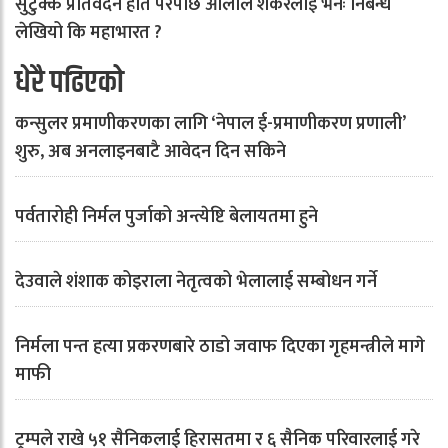
सुटुक्क प्रतिवेदन हात परेपछि ओलीले शंकरलाई भनेः निबन्ध
लेखियो कि महाभारत ?
धेरै पढिएको
कन्सुलर प्रमाणीकरणका लागि ‘नेपाल ई-प्रमाणीकरण प्रणाली’
शुरु, अब अनलाइनबाटै आवेदन दिन सकिने
पर्वतारोही निर्मल पुर्जाको अन्त्येष्टि बेलायतमा हुने
देउवाले शंशाक कोइराला नेतृत्वको भेलालाई सम्बोधन गर्ने
निर्मला पन्त हत्या प्रकरणबारे ठाडो जवाफ दिएका गृहमन्त्रीले मागे
माफी
ट्रम्पले राखे ५१ सैनिकलाई हिरासतमा र ६ सैनिक परिवारलाई गरे