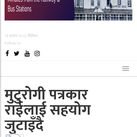
२१ श्रावण २०८३, बिहीबार
Follow Us
Toggl
naviga
मुटुरोगी पत्रकार
राईलाई सहयोग
जुटाइँदै