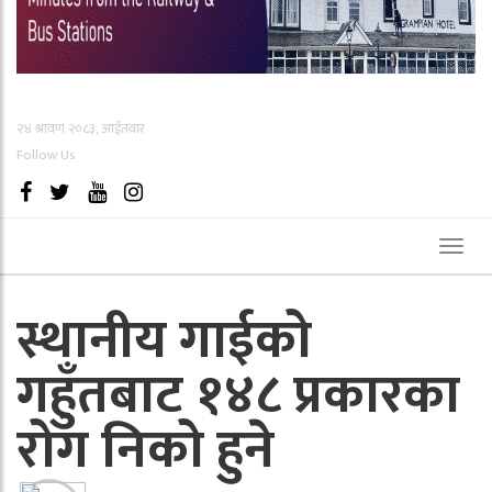
२४ श्रावण २०८३, आईतवार
Follow Us
Toggl
naviga
स्थानीय गाईको
गहुँतबाट १४८ प्रकारका
रोग निको हुने