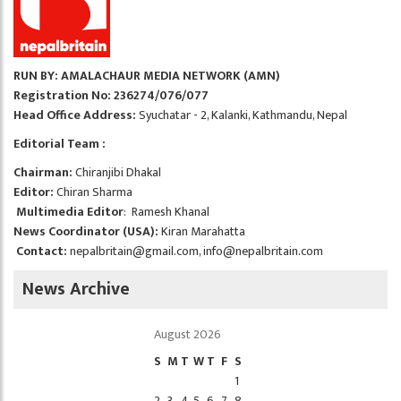
RUN BY: AMALACHAUR MEDIA NETWORK (AMN)
Registration No: 236274/076/077
Head Office Address:
Syuchatar - 2, Kalanki, Kathmandu, Nepal
Editorial Team :
Chairman:
Chiranjibi Dhakal
Editor:
Chiran Sharma
Multimedia Editor
: Ramesh Khanal
News Coordinator (USA):
Kiran Marahatta
Contact:
nepalbritain@gmail.com
,
info@nepalbritain.com
News Archive
August 2026
S
M
T
W
T
F
S
1
2
3
4
5
6
7
8