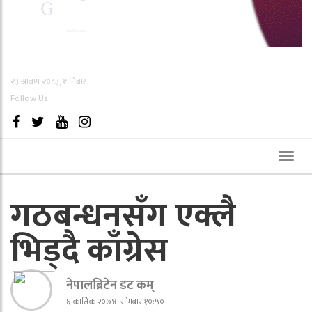
२३ श्रावण २०८३, शनिबार
Follow Us
Toggl
naviga
गठबन्धनसँग एक्लै
भिड्दै काँग्रेस
नेपालब्रिटेन डट कम्
६ कार्तिक २०७४, सोमबार १०:५०