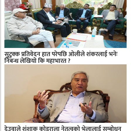
सुटुक्क प्रतिवेदन हात परेपछि ओलीले शंकरलाई भनेः
निबन्ध लेखियो कि महाभारत ?
देउवाले शंशाक कोइराला नेतृत्वको भेलालाई सम्बोधन