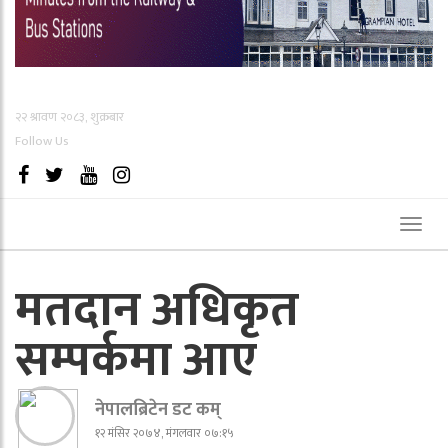
२२ श्रावण २०८३, शुक्रबार
Follow Us
Toggl
naviga
मतदान अधिकृत
सम्पर्कमा आए
नेपालब्रिटेन डट कम्
१२ मंसिर २०७४, मंगलवार ०७:१५